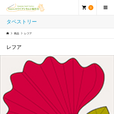
0
タペストリー
商品
レフア
レフア