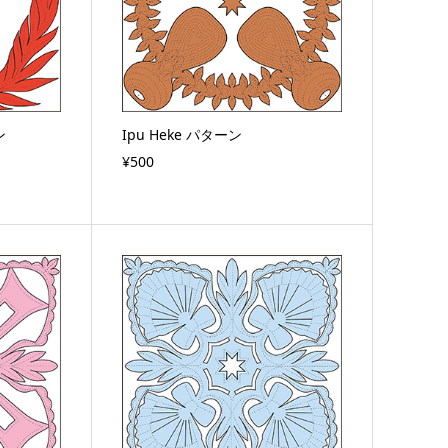
ン
Ipu Heke パターン
¥500