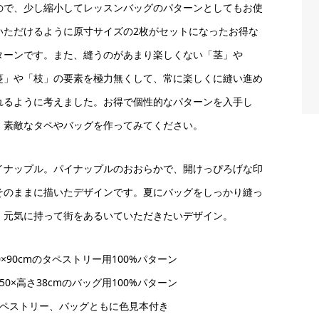
ので、少し縮小してレッスンバッグのパターンとしてもお使
いただけるように原寸サイズの2枚がセットになったお得な
ターンです。また、縫うのがあまり楽しくない「茎」や
蔓」や「枝」の要素を極力無くして、常に楽しくに縫い進め
れるように考えました。お得で個性的なパターンを入手し
、素敵なタペやバッグを作ってみてください。
イナップル。パイナップルのおおらかで、開けっぴろげな印
そのままに描いたデザインです。夏にバッグをしっかり縫っ
、元気に持って街をあるいていただきたいデザイン。
0×90cmのタペストリー用100%パターン
50×高さ38cmのバッグ用100%パターン
タペストリー、バッグともに色見本付き