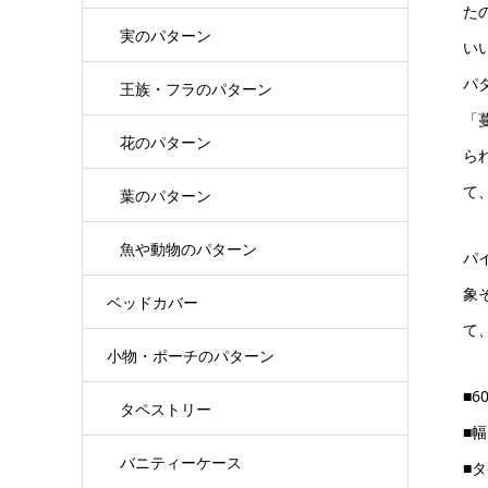
た
実のパターン
い
パ
王族・フラのパターン
「
花のパターン
ら
て
葉のパターン
魚や動物のパターン
パ
象
ベッドカバー
て
小物・ポーチのパターン
■6
タペストリー
■幅
バニティーケース
■