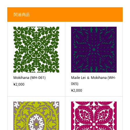
関連商品
Mokihana (WH-061)
Maile Lei ＆ Mokihana (WH-
065)
¥2,000
¥2,000