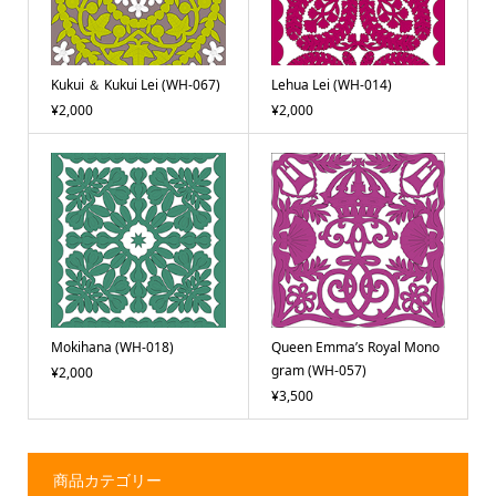
Kukui ＆ Kukui Lei (WH-067)
Lehua Lei (WH-014)
¥2,000
¥2,000
Mokihana (WH-018)
Queen Emma’s Royal Mono
gram (WH-057)
¥2,000
¥3,500
商品カテゴリー