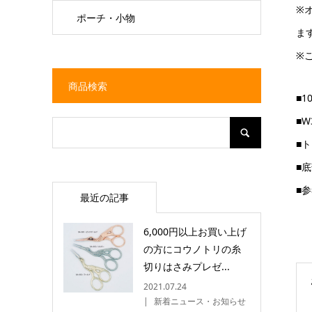
※
ポーチ・小物
ま
※
商品検索
■1
■W
■
■
■
最近の記事
6,000円以上お買い上げ
の方にコウノトリの糸
切りはさみプレゼ...
2021.07.24
新着ニュース・お知らせ