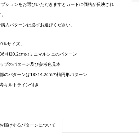
オプションをお選びいただきますとカートに価格が反映され
す。
ご購入パターンは必ずお選びください。
00％サイズ、
36×H20.2cmのミニマルシェのパターン
トップのパターン及び参考色見本
底部のパターンは18×14.2cmの楕円形パターン
参考キルトライン付き
お届けするパターンについて