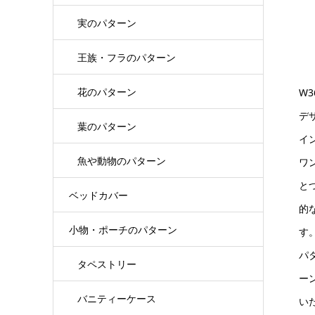
実のパターン
王族・フラのパターン
花のパターン
W
デ
葉のパターン
イ
魚や動物のパターン
ワ
と
ベッドカバー
的
小物・ポーチのパターン
す
パ
タペストリー
ー
バニティーケース
い