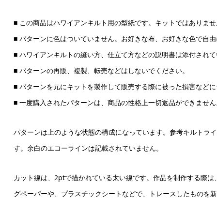
■ この商品はハワイアンキルト用の型紙です。キットではありませ
■ パターンに色はついていません。お好きな布、お好きな色で自
■ ハワイアンキルトの縫い方、仕立て方などの説明書は添付されて
■ パターンの再販、複製、転売などはしないでください。
■ パターンを元にキットを製作して販売する際に被った損害など
■ 一度購入されたパターンは、商品の性格上一切返品ができませ
パターンは上のような状態の構成になっています。参考キルトライ
す。余白のエコーラインは記載されていません。
カット線は、2ptで描かれている太い線です。作品を制作する際
グペーパーや、プラスチックシートなどで、トレースしたものを新