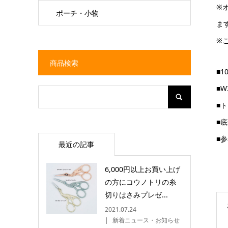
※
ポーチ・小物
ま
※
商品検索
■1
■W
■
■
■
最近の記事
6,000円以上お買い上げ
の方にコウノトリの糸
切りはさみプレゼ...
2021.07.24
新着ニュース・お知らせ