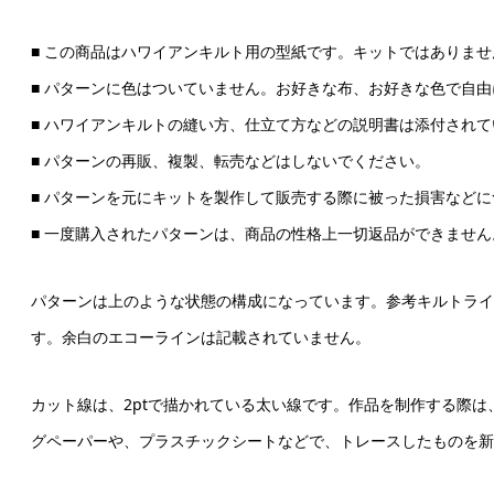
■ この商品はハワイアンキルト用の型紙です。キットではありませ
■ パターンに色はついていません。お好きな布、お好きな色で自
■ ハワイアンキルトの縫い方、仕立て方などの説明書は添付されて
■ パターンの再販、複製、転売などはしないでください。
■ パターンを元にキットを製作して販売する際に被った損害など
■ 一度購入されたパターンは、商品の性格上一切返品ができませ
パターンは上のような状態の構成になっています。参考キルトライ
す。余白のエコーラインは記載されていません。
カット線は、2ptで描かれている太い線です。作品を制作する際
グペーパーや、プラスチックシートなどで、トレースしたものを新