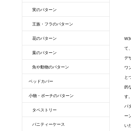
実のパターン
王族・フラのパターン
花のパターン
W
て
葉のパターン
デ
魚や動物のパターン
ワ
と
ベッドカバー
的
小物・ポーチのパターン
す
パ
タペストリー
ー
バニティーケース
い