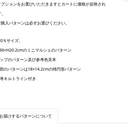
オプションをお選びいただきますとカートに価格が反映され
す。
ご購入パターンは必ずお選びください。
00％サイズ、
36×H20.2cmのミニマルシェのパターン
トップのパターン及び参考色見本
底部のパターンは18×14.2cmの楕円形パターン
参考キルトライン付き
お届けするパターンについて