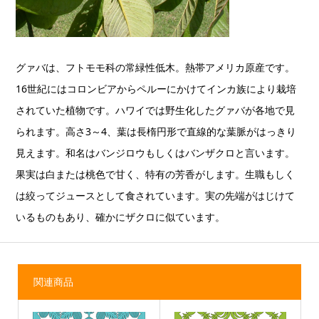
グァバは、フトモモ科の常緑性低木。熱帯アメリカ原産です。
16世紀にはコロンビアからペルーにかけてインカ族により栽培
されていた植物です。ハワイでは野生化したグァバが各地で見
られます。高さ3～4、葉は長楕円形で直線的な葉脈がはっきり
見えます。和名はバンジロウもしくはバンザクロと言います。
果実は白または桃色で甘く、特有の芳香がします。生職もしく
は絞ってジュースとして食されています。実の先端がはじけて
いるものもあり、確かにザクロに似ています。
関連商品