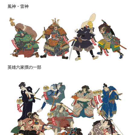
風神・雷神
英雄六家撰の一部