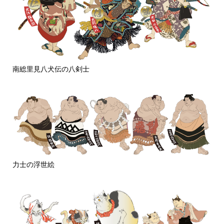
南総里見八犬伝の八剣士
力士の浮世絵