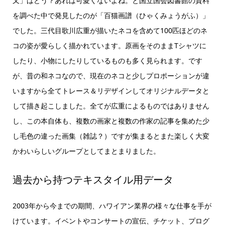
又」はどう？あれは可愛くないよね。と国立国会図書館の資料
を調べた中で発見したのが「百猫画譜（ひゃくみょうがふ）」
でした。三代目歌川広重が描いたネコを含めて100匹ほどのネ
コの姿が愛らしく描かれています。原画をそのままTシャツに
したり、小物にしたりしているものも多く見られます。です
が、昔の和ネコなので、現在のネコと少しプロポーションが違
いますから全てトレース＆リデザインしてオリジナルデータと
して描き起こしました。全てが広重によるものではありません
し、この本自体も、複数の画家と複数の作家の記事を集めた少
し毛色の違った画集（雑誌？）ですが集まるとまた楽しく大変
かわいらしいグループとしてまとまりました。
過去から持つテキスタイル用データ
2003年から今までの期間、ハワイアン業界の様々な仕事を手が
けています。イベントやコンサートの宣伝、チケット、プログ