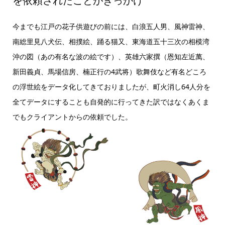
を依頼されたことがきっかけ
今までも江戸の花子供遊びの前には、白浪五人男、風神雷神、
南総里見八犬伝、相撲絵、踊る猫又、東海道五十三次の相模湾
沖の図（あの有名な波の絵です）、英雄六家撰（恩知左近萬、
新田義貞、馬場信房、楠正行の4武将）歌舞伎など有名どころ
の浮世絵をデータ化してきておりましたが、町火消し64人分を
全てデータにすることも自発的に行ってきた訳ではなくあくま
でもクライアントからの依頼でした。