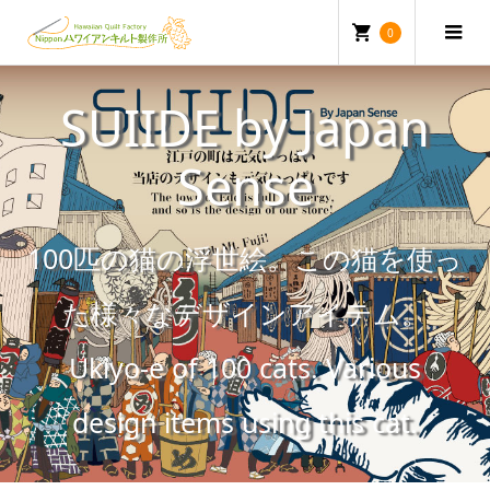
0
SUIIDE by Japan
Sense
100匹の猫の浮世絵。この猫を使っ
た様々なデザインアイテム。
Ukiyo-e of 100 cats. Various
design items using this cat.