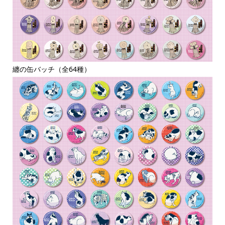
纏の缶バッチ（全64種）