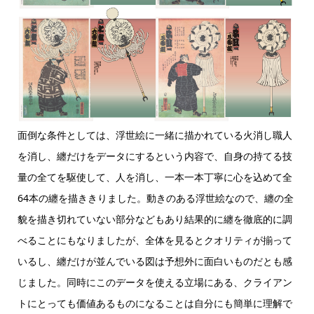
面倒な条件としては、浮世絵に一緒に描かれている火消し職人
を消し、纏だけをデータにするという内容で、自身の持てる技
量の全てを駆使して、人を消し、一本一本丁寧に心を込めて全
64本の纏を描ききりました。動きのある浮世絵なので、纏の全
貌を描き切れていない部分などもあり結果的に纏を徹底的に調
べることにもなりましたが、全体を見るとクオリティが揃って
いるし、纏だけが並んでいる図は予想外に面白いものだとも感
じました。同時にこのデータを使える立場にある、クライアン
トにとっても価値あるものになることは自分にも簡単に理解で