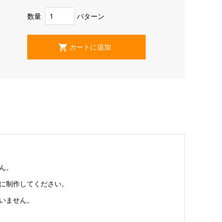
数量
パターン
ん。
由に制作してください。
いません。