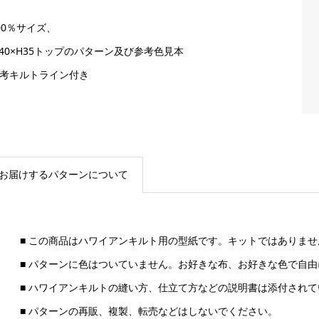
00％サイズ、
W40×H35トップのパターン及び参考色見本
参考キルトライン付き
お届けするパターンについて
■ この商品はハワイアンキルト用の型紙です。キットではありませ
■ パターンに色はついていません。お好きな布、お好きな色で自
■ ハワイアンキルトの縫い方、仕立て方などの説明書は添付されて
■ パターンの再販、複製、転売などはしないでください。